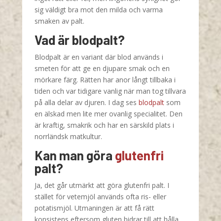
sig väldigt bra mot den milda och varma
smaken av palt.
Vad är blodpalt?
Blodpalt är en variant där blod används i
smeten för att ge en djupare smak och en
mörkare färg. Rätten har anor långt tillbaka i
tiden och var tidigare vanlig när man tog tillvara
på alla delar av djuren. I dag ses
blodpalt
som
en älskad men lite mer ovanlig specialitet. Den
är kraftig, smakrik och har en särskild plats i
norrländsk matkultur.
Kan man göra
glutenfri
palt?
Ja, det går utmärkt att göra glutenfri palt. I
stället för vetemjöl används ofta ris- eller
potatismjöl. Utmaningen är att få rätt
konsistens eftersom gluten bidrar till att hålla