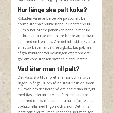
Hur länge ska palt koka?
Koktiden varierar beroende på storlek. En
normalstor palt brukar behöva ungefär 50 till
60 minuter. Större paltar kan behöva mer tid.
Ett bra sätt att se om palt är klar är att sticka i
den med en liten kniv. Om det inte sitter kvar rå
smet på kniven är palt färdigkokt. Låt palt vila
några minuter efter kokningen eftersom det
gör att konsistensen sätter sig ännu bättre.
Vad äter man till palt?
Det klassiska tillbehöret är smör och rårörda
lingon. Många vill också ha stekt fläsk vid sidan
av, även om det beror på om palt redan är fylld
med fläsk eller inte. I vissa familjer serveras
palt med mjölk, medan andra håller fast vid det
traditionella med lingon och smör. Det finns
inget rätt eller fel, men lingonens syrlighet gör