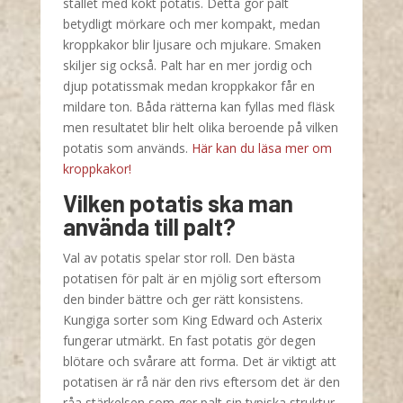
stället med kokt potatis. Detta gör palt
betydligt mörkare och mer kompakt, medan
kroppkakor blir ljusare och mjukare. Smaken
skiljer sig också. Palt har en mer jordig och
djup potatissmak medan kroppkakor får en
mildare ton. Båda rätterna kan fyllas med fläsk
men resultatet blir helt olika beroende på vilken
potatis som används.
Här kan du läsa mer om
kroppkakor!
Vilken potatis ska man
använda till palt?
Val av potatis spelar stor roll. Den bästa
potatisen för palt är en mjölig sort eftersom
den binder bättre och ger rätt konsistens.
Kungiga sorter som King Edward och Asterix
fungerar utmärkt. En fast potatis gör degen
blötare och svårare att forma. Det är viktigt att
potatisen är rå när den rivs eftersom det är den
råa stärkelsen som ger palt sin typiska struktur.